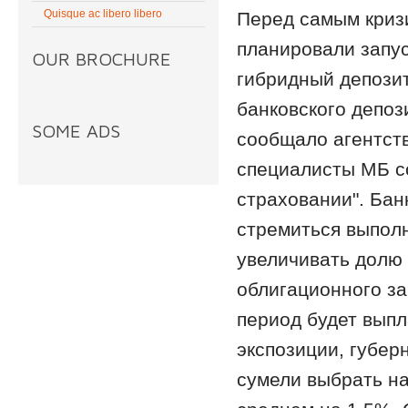
Quisque ac libero libero
Перед самым кризи
планировали запус
OUR BROCHURE
гибридный депозит
банковского депоз
SOME ADS
сообщало агентств
специалисты МБ с
страховании". Бан
стремиться выполн
увеличивать долю 
облигационного з
период будет выпл
экспозиции, губер
сумели выбрать н