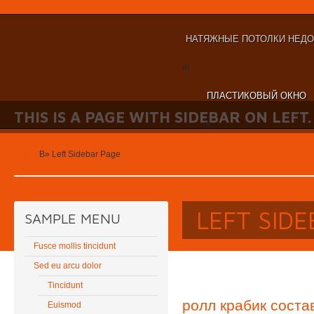
НАТЯЖНЫЕ ПОТОЛКИ НЕД
nt
ПЛАСТИКОВЫЙ ОКНО
THIS IS A PAGE WITH SIDEBAR ON LEFT.
nt
Home
В»
Left Sidebar Page
LEFT SID
SAMPLE MENU
Fusce mollis tincidunt
Sed eu arcu dolor
Tincidunt
ролл крабик соста
Euismod